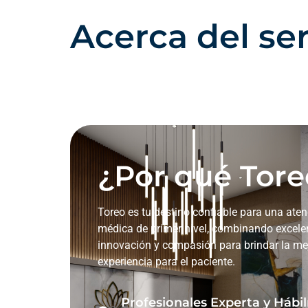
Acerca del ser
¿Por qué Tore
Toreo es tu destino confiable para una ate
médica de primer nivel, combinando excele
innovación y compasión para brindar la me
experiencia para el paciente.
Profesionales Experta y Háb