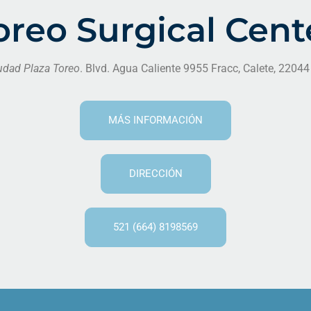
oreo Surgical Cent
udad Plaza Toreo
. Blvd. Agua Caliente 9955 Fracc, Calete, 22044
MÁS INFORMACIÓN
DIRECCIÓN
521 (664) 8198569