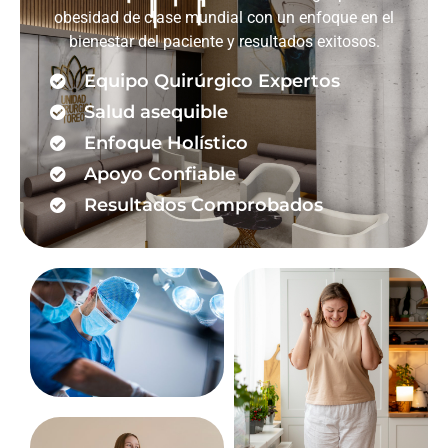
obesidad de clase mundial con un enfoque en el
bienestar del paciente y resultados exitosos.
Equipo Quirúrgico Expertos
Salud asequible
Enfoque Holístico
Apoyo Confiable
Resultados Comprobados